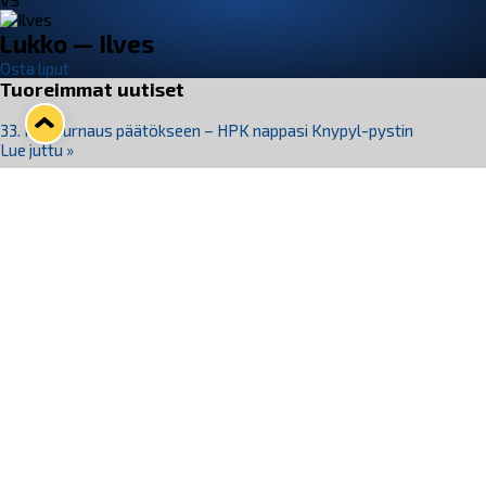
VS
Lukko — Ilves
Osta liput
Tuoreimmat uutiset
33. Pitsiturnaus päätökseen – HPK nappasi Knypyl-pystin
Lue juttu »
Otteluliput juhlakaudelle 26–27 nyt myynnissä!
Lue juttu »
Kiekko-Espoo voittaa historian ensimmäisen naisten
Pitsiturnauksen
Lue juttu »
Pitsiturnauksen päiväliput on loppuunmyyty – Pitsitunnelmaan
pääset myös Marina Vistan terassilla
Lue juttu »
Lukko ja pirkanmaalainen vaatevalmistaja Nousu yhteistyöhön
Lue juttu »
Seuraa Lukkoa somessa