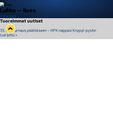
VS
Lukko — Ilves
Osta liput
Tuoreimmat uutiset
33. Pitsiturnaus päätökseen – HPK nappasi Knypyl-pystin
Lue juttu »
Otteluliput juhlakaudelle 26–27 nyt myynnissä!
Lue juttu »
Kiekko-Espoo voittaa historian ensimmäisen naisten
Pitsiturnauksen
Lue juttu »
Pitsiturnauksen päiväliput on loppuunmyyty – Pitsitunnelmaan
pääset myös Marina Vistan terassilla
Lue juttu »
Lukko ja pirkanmaalainen vaatevalmistaja Nousu yhteistyöhön
Lue juttu »
Seuraa Lukkoa somessa