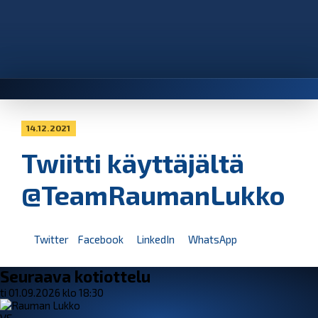
14.12.2021
Twiitti käyttäjältä
@TeamRaumanLukko
Twitter
Facebook
LinkedIn
WhatsApp
Seuraava kotiottelu
ti 01.09.2026 klo 18:30