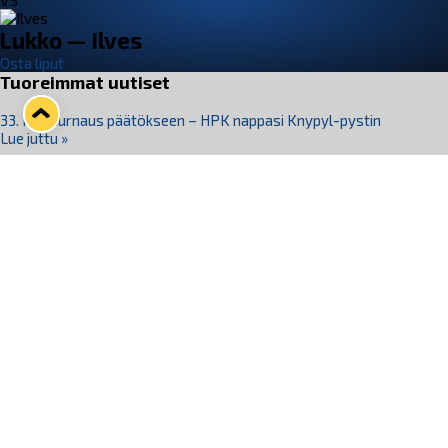
VS
Lukko — Ilves
Osta liput
Tuoreimmat uutiset
33. Pitsiturnaus päätökseen – HPK nappasi Knypyl-pystin
Lue juttu »
Otteluliput juhlakaudelle 26–27 nyt myynnissä!
Lue juttu »
Kiekko-Espoo voittaa historian ensimmäisen naisten
Pitsiturnauksen
Lue juttu »
Pitsiturnauksen päiväliput on loppuunmyyty – Pitsitunnelmaan
pääset myös Marina Vistan terassilla
Lue juttu »
Lukko ja pirkanmaalainen vaatevalmistaja Nousu yhteistyöhön
Lue juttu »
Seuraa Lukkoa somessa