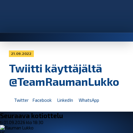
21.09.2022
Twiitti käyttäjältä
@TeamRaumanLukko
Twitter
Facebook
LinkedIn
WhatsApp
Seuraava kotiottelu
ti 01.09.2026 klo 18:30