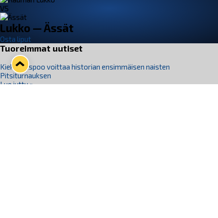
VS
Lukko — Ässät
Osta liput
Tuoreimmat uutiset
Kiekko-Espoo voittaa historian ensimmäisen naisten
Pitsiturnauksen
Lue juttu »
Pitsiturnauksen päiväliput on loppuunmyyty – Pitsitunnelmaan
pääset myös Marina Vistan terassilla
Lue juttu »
Lukko ja pirkanmaalainen vaatevalmistaja Nousu yhteistyöhön
Lue juttu »
Aapo Vanninen Nuorten Leijonien mukana
Lue juttu »
Rauman Lukko Oy on ostanut Marina Vista Oy:n liiketoiminnan
Raumalta
Lue juttu »