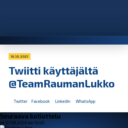
16.10.2021
Twiitti käyttäjältä
@TeamRaumanLukko
Twitter
Facebook
LinkedIn
WhatsApp
Seuraava kotiottelu
pe 07.08.2026 klo 10:00