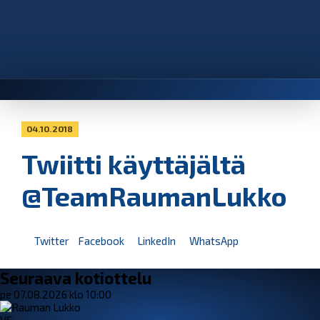
04.10.2018
Twiitti käyttäjältä
@TeamRaumanLukko
Twitter
Facebook
LinkedIn
WhatsApp
Seuraava kotiottelu
pe 07.08.2026 klo 10:00