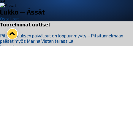
VS
Lukko — Ässät
Osta liput
Tuoreimmat uutiset
Pitsiturnauksen päiväliput on loppuunmyyty – Pitsitunnelmaan
pääset myös Marina Vistan terassilla
Lue juttu »
Lukko ja pirkanmaalainen vaatevalmistaja Nousu yhteistyöhön
Lue juttu »
Aapo Vanninen Nuorten Leijonien mukana
Lue juttu »
Rauman Lukko Oy on ostanut Marina Vista Oy:n liiketoiminnan
Raumalta
Lue juttu »
Varausviikonloppu oli kiireinen Jakub Florisille
Lue juttu »
Seuraa Lukkoa somessa