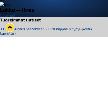
VS
Lukko — Ilves
Osta liput
Tuoreimmat uutiset
33. Pitsiturnaus päätökseen – HPK nappasi Knypyl-pystin
Lue juttu »
Otteluliput juhlakaudelle 26–27 nyt myynnissä!
Lue juttu »
Kiekko-Espoo voittaa historian ensimmäisen naisten
Pitsiturnauksen
Lue juttu »
Pitsiturnauksen päiväliput on loppuunmyyty – Pitsitunnelmaan
pääset myös Marina Vistan terassilla
Lue juttu »
Lukko ja pirkanmaalainen vaatevalmistaja Nousu yhteistyöhön
Lue juttu »
Seuraa Lukkoa somessa