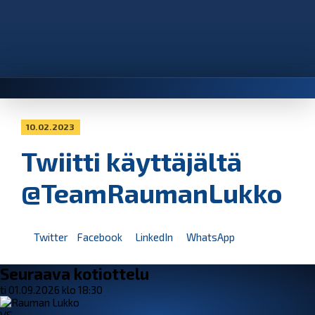
10.02.2023
Twiitti käyttäjältä
@TeamRaumanLukko
Twitter
Facebook
LinkedIn
WhatsApp
Seuraava kotiottelu
ti 01.09.2026 klo 18:30