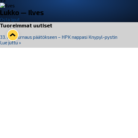
VS
Lukko — Ilves
Osta liput
Tuoreimmat uutiset
33. Pitsiturnaus päätökseen – HPK nappasi Knypyl-pystin
Lue juttu »
Otteluliput juhlakaudelle 26–27 nyt myynnissä!
Lue juttu »
Kiekko-Espoo voittaa historian ensimmäisen naisten
Pitsiturnauksen
Lue juttu »
Pitsiturnauksen päiväliput on loppuunmyyty – Pitsitunnelmaan
pääset myös Marina Vistan terassilla
Lue juttu »
Lukko ja pirkanmaalainen vaatevalmistaja Nousu yhteistyöhön
Lue juttu »
Seuraa Lukkoa somessa