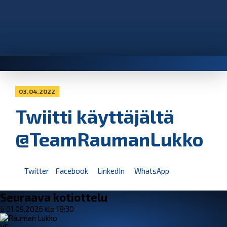
03.04.2022
Twiitti käyttäjältä
@TeamRaumanLukko
Twitter
Facebook
LinkedIn
WhatsApp
Seuraava kotiottelu
ti 01.09.2026 klo 18:30