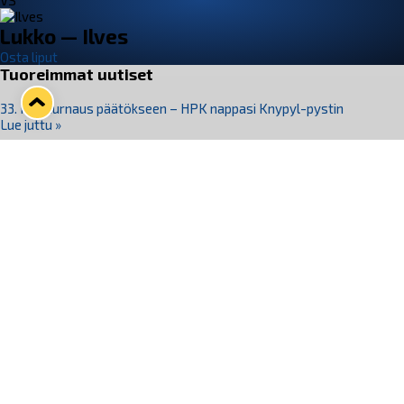
VS
Lukko — Ilves
Osta liput
Tuoreimmat uutiset
33. Pitsiturnaus päätökseen – HPK nappasi Knypyl-pystin
Lue juttu »
Otteluliput juhlakaudelle 26–27 nyt myynnissä!
Lue juttu »
Kiekko-Espoo voittaa historian ensimmäisen naisten
Pitsiturnauksen
Lue juttu »
Pitsiturnauksen päiväliput on loppuunmyyty – Pitsitunnelmaan
pääset myös Marina Vistan terassilla
Lue juttu »
Lukko ja pirkanmaalainen vaatevalmistaja Nousu yhteistyöhön
Lue juttu »
Seuraa Lukkoa somessa