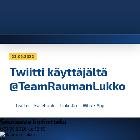
23.09.2022
Twiitti käyttäjältä
@TeamRaumanLukko
Twitter
Facebook
LinkedIn
WhatsApp
Seuraava kotiottelu
ti 01.09.2026 klo 18:30