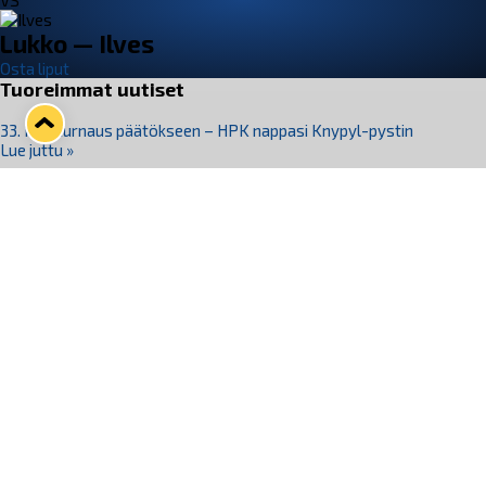
VS
Lukko — Ilves
Osta liput
Tuoreimmat uutiset
33. Pitsiturnaus päätökseen – HPK nappasi Knypyl-pystin
Lue juttu »
Otteluliput juhlakaudelle 26–27 nyt myynnissä!
Lue juttu »
Kiekko-Espoo voittaa historian ensimmäisen naisten
Pitsiturnauksen
Lue juttu »
Pitsiturnauksen päiväliput on loppuunmyyty – Pitsitunnelmaan
pääset myös Marina Vistan terassilla
Lue juttu »
Lukko ja pirkanmaalainen vaatevalmistaja Nousu yhteistyöhön
Lue juttu »
Seuraa Lukkoa somessa