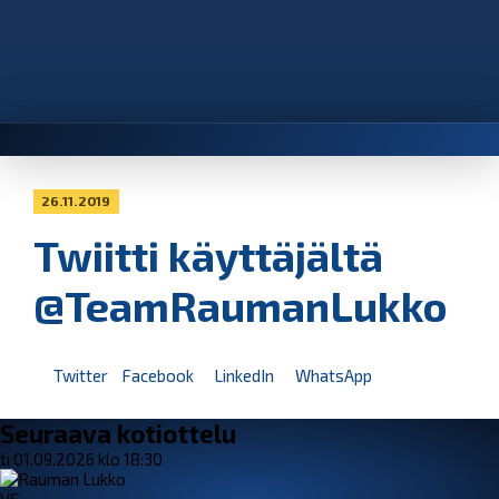
26.11.2019
Twiitti käyttäjältä
@TeamRaumanLukko
Twitter
Facebook
LinkedIn
WhatsApp
Seuraava kotiottelu
ti 01.09.2026 klo 18:30