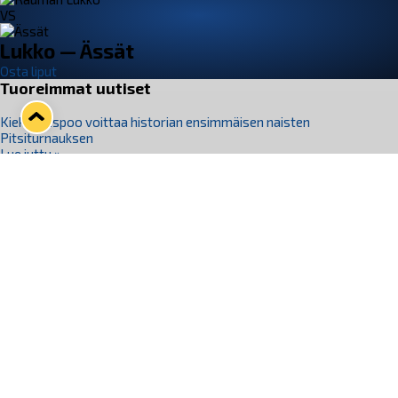
VS
Lukko — Ässät
Osta liput
Tuoreimmat uutiset
Kiekko-Espoo voittaa historian ensimmäisen naisten
Pitsiturnauksen
Lue juttu »
Pitsiturnauksen päiväliput on loppuunmyyty – Pitsitunnelmaan
pääset myös Marina Vistan terassilla
Lue juttu »
Lukko ja pirkanmaalainen vaatevalmistaja Nousu yhteistyöhön
Lue juttu »
Aapo Vanninen Nuorten Leijonien mukana
Lue juttu »
Rauman Lukko Oy on ostanut Marina Vista Oy:n liiketoiminnan
Raumalta
Lue juttu »