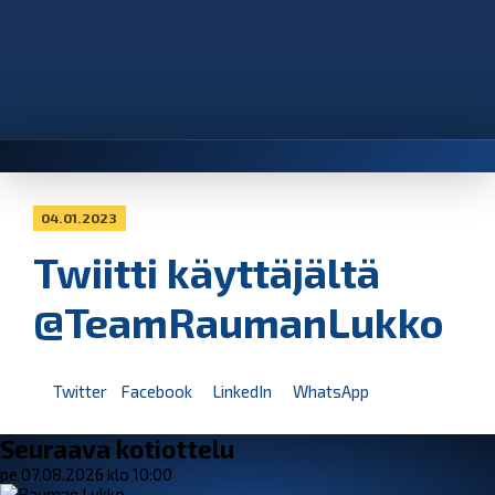
04.01.2023
Twiitti käyttäjältä
@TeamRaumanLukko
Twitter
Facebook
LinkedIn
WhatsApp
Seuraava kotiottelu
pe 07.08.2026 klo 10:00