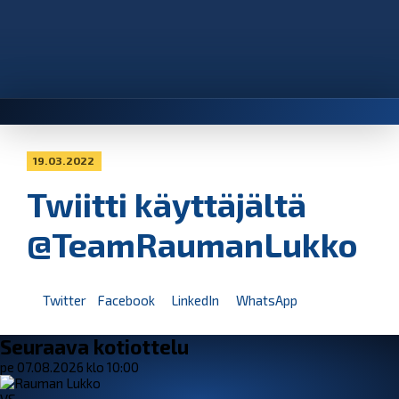
19.03.2022
Twiitti käyttäjältä
@TeamRaumanLukko
Twitter
Facebook
LinkedIn
WhatsApp
Seuraava kotiottelu
pe 07.08.2026 klo 10:00