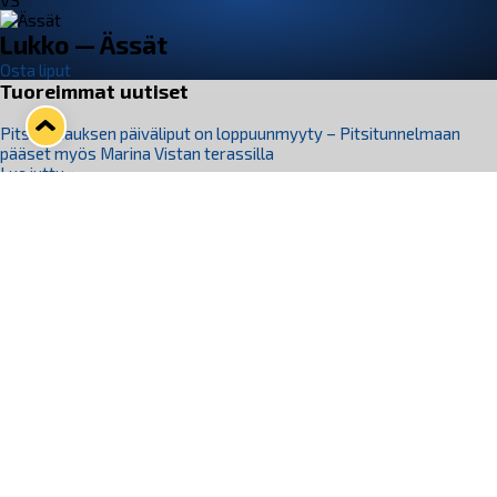
VS
Lukko — Ässät
Osta liput
Tuoreimmat uutiset
Pitsiturnauksen päiväliput on loppuunmyyty – Pitsitunnelmaan
pääset myös Marina Vistan terassilla
Lue juttu »
Lukko ja pirkanmaalainen vaatevalmistaja Nousu yhteistyöhön
Lue juttu »
Aapo Vanninen Nuorten Leijonien mukana
Lue juttu »
Rauman Lukko Oy on ostanut Marina Vista Oy:n liiketoiminnan
Raumalta
Lue juttu »
Varausviikonloppu oli kiireinen Jakub Florisille
Lue juttu »
Seuraa Lukkoa somessa