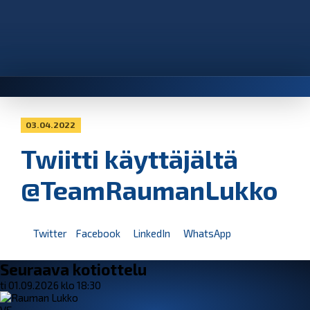
03.04.2022
Twiitti käyttäjältä
@TeamRaumanLukko
Twitter
Facebook
LinkedIn
WhatsApp
Seuraava kotiottelu
ti 01.09.2026 klo 18:30