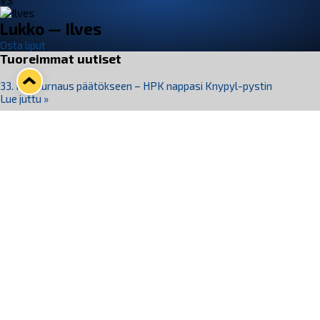
VS
Lukko — Ilves
Osta liput
Tuoreimmat uutiset
33. Pitsiturnaus päätökseen – HPK nappasi Knypyl-pystin
Lue juttu »
Otteluliput juhlakaudelle 26–27 nyt myynnissä!
Lue juttu »
Kiekko-Espoo voittaa historian ensimmäisen naisten
Pitsiturnauksen
Lue juttu »
Pitsiturnauksen päiväliput on loppuunmyyty – Pitsitunnelmaan
pääset myös Marina Vistan terassilla
Lue juttu »
Lukko ja pirkanmaalainen vaatevalmistaja Nousu yhteistyöhön
Lue juttu »
Seuraa Lukkoa somessa