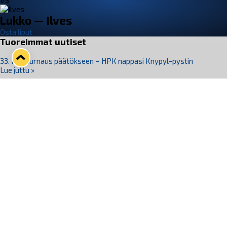
VS
Lukko — Ilves
Osta liput
Tuoreimmat uutiset
33. Pitsiturnaus päätökseen – HPK nappasi Knypyl-pystin
Lue juttu »
Otteluliput juhlakaudelle 26–27 nyt myynnissä!
Lue juttu »
Kiekko-Espoo voittaa historian ensimmäisen naisten
Pitsiturnauksen
Lue juttu »
Pitsiturnauksen päiväliput on loppuunmyyty – Pitsitunnelmaan
pääset myös Marina Vistan terassilla
Lue juttu »
Lukko ja pirkanmaalainen vaatevalmistaja Nousu yhteistyöhön
Lue juttu »
Seuraa Lukkoa somessa