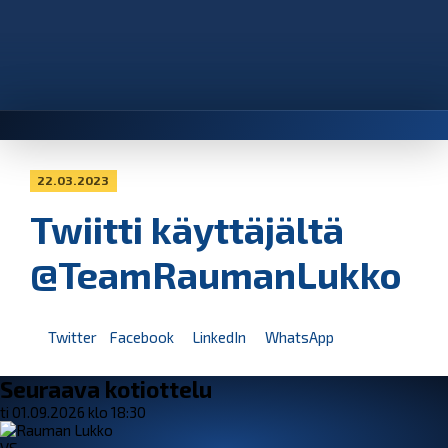
22.03.2023
Twiitti käyttäjältä
@TeamRaumanLukko
Twitter
Facebook
LinkedIn
WhatsApp
Seuraava kotiottelu
ti 01.09.2026 klo 18:30