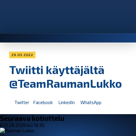
29.03.2022
Twiitti käyttäjältä
@TeamRaumanLukko
Twitter
Facebook
LinkedIn
WhatsApp
Seuraava kotiottelu
ti 01.09.2026 klo 18:30