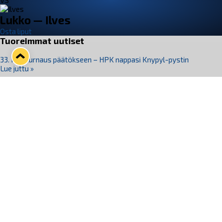
VS
Lukko — Ilves
Osta liput
Tuoreimmat uutiset
33. Pitsiturnaus päätökseen – HPK nappasi Knypyl-pystin
Lue juttu »
Otteluliput juhlakaudelle 26–27 nyt myynnissä!
Lue juttu »
Kiekko-Espoo voittaa historian ensimmäisen naisten
Pitsiturnauksen
Lue juttu »
Pitsiturnauksen päiväliput on loppuunmyyty – Pitsitunnelmaan
pääset myös Marina Vistan terassilla
Lue juttu »
Lukko ja pirkanmaalainen vaatevalmistaja Nousu yhteistyöhön
Lue juttu »
Seuraa Lukkoa somessa