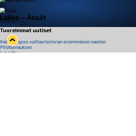
VS
Lukko — Ässät
Osta liput
Tuoreimmat uutiset
Kiekko-Espoo voittaa historian ensimmäisen naisten
Pitsiturnauksen
Lue juttu »
Pitsiturnauksen päiväliput on loppuunmyyty – Pitsitunnelmaan
pääset myös Marina Vistan terassilla
Lue juttu »
Lukko ja pirkanmaalainen vaatevalmistaja Nousu yhteistyöhön
Lue juttu »
Aapo Vanninen Nuorten Leijonien mukana
Lue juttu »
Rauman Lukko Oy on ostanut Marina Vista Oy:n liiketoiminnan
Raumalta
Lue juttu »