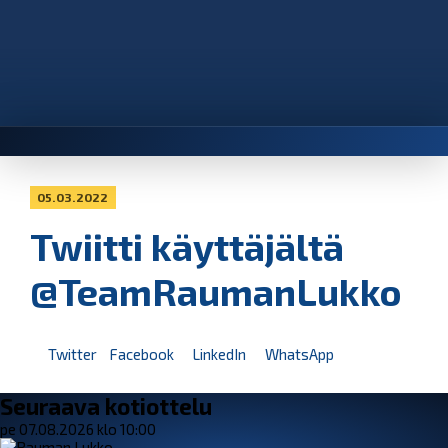
05.03.2022
Twiitti käyttäjältä
@TeamRaumanLukko
Twitter
Facebook
LinkedIn
WhatsApp
Seuraava kotiottelu
pe 07.08.2026 klo 10:00