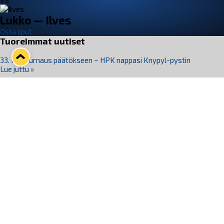
VS
Lukko — Ilves
Osta liput
Tuoreimmat uutiset
33. Pitsiturnaus päätökseen – HPK nappasi Knypyl-pystin
Lue juttu »
Otteluliput juhlakaudelle 26–27 nyt myynnissä!
Lue juttu »
Kiekko-Espoo voittaa historian ensimmäisen naisten
Pitsiturnauksen
Lue juttu »
Pitsiturnauksen päiväliput on loppuunmyyty – Pitsitunnelmaan
pääset myös Marina Vistan terassilla
Lue juttu »
Lukko ja pirkanmaalainen vaatevalmistaja Nousu yhteistyöhön
Lue juttu »
Seuraa Lukkoa somessa