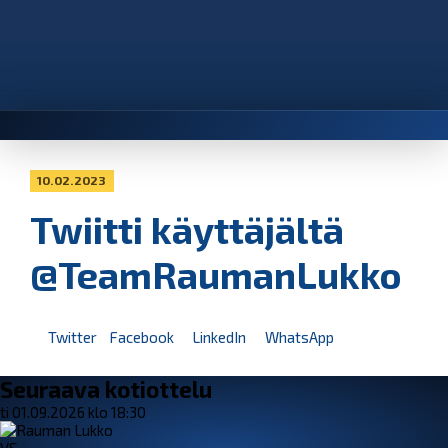
10.02.2023
Twiitti käyttäjältä
@TeamRaumanLukko
Twitter
Facebook
LinkedIn
WhatsApp
Seuraava kotiottelu
ti 01.09.2026 klo 18:30