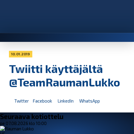
10.01.2019
Twiitti käyttäjältä
@TeamRaumanLukko
Twitter
Facebook
LinkedIn
WhatsApp
Seuraava kotiottelu
pe 07.08.2026 klo 10:00