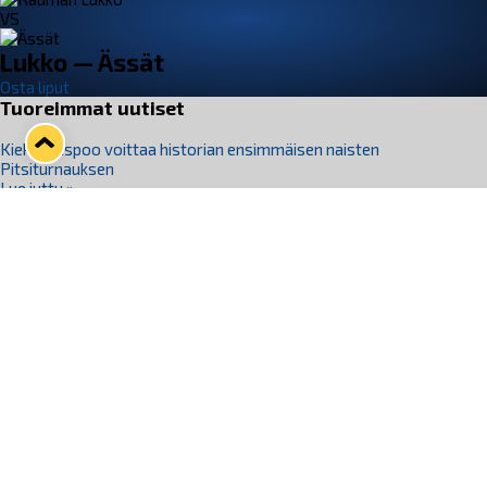
VS
Lukko — Ässät
Osta liput
Tuoreimmat uutiset
Kiekko-Espoo voittaa historian ensimmäisen naisten
Pitsiturnauksen
Lue juttu »
Pitsiturnauksen päiväliput on loppuunmyyty – Pitsitunnelmaan
pääset myös Marina Vistan terassilla
Lue juttu »
Lukko ja pirkanmaalainen vaatevalmistaja Nousu yhteistyöhön
Lue juttu »
Aapo Vanninen Nuorten Leijonien mukana
Lue juttu »
Rauman Lukko Oy on ostanut Marina Vista Oy:n liiketoiminnan
Raumalta
Lue juttu »