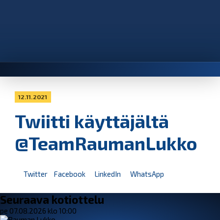
12.11.2021
Twiitti käyttäjältä
@TeamRaumanLukko
Twitter
Facebook
LinkedIn
WhatsApp
Seuraava kotiottelu
pe 07.08.2026 klo 10:00