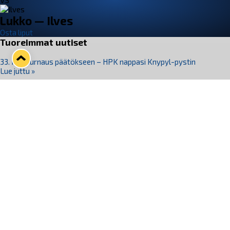
VS
Lukko — Ilves
Osta liput
Tuoreimmat uutiset
33. Pitsiturnaus päätökseen – HPK nappasi Knypyl-pystin
Lue juttu »
Otteluliput juhlakaudelle 26–27 nyt myynnissä!
Lue juttu »
Kiekko-Espoo voittaa historian ensimmäisen naisten
Pitsiturnauksen
Lue juttu »
Pitsiturnauksen päiväliput on loppuunmyyty – Pitsitunnelmaan
pääset myös Marina Vistan terassilla
Lue juttu »
Lukko ja pirkanmaalainen vaatevalmistaja Nousu yhteistyöhön
Lue juttu »
Seuraa Lukkoa somessa