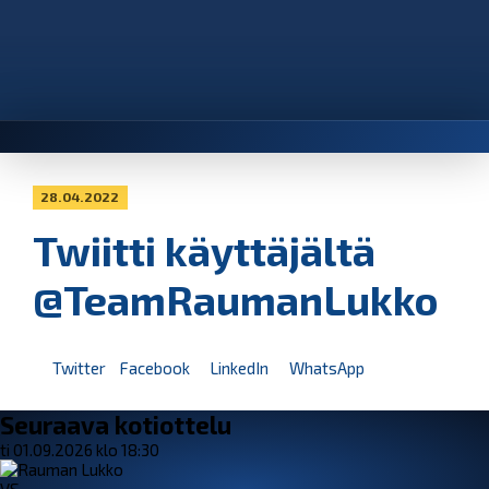
28.04.2022
Twiitti käyttäjältä
@TeamRaumanLukko
Twitter
Facebook
LinkedIn
WhatsApp
Seuraava kotiottelu
ti 01.09.2026 klo 18:30