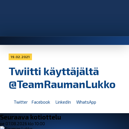
19.02.2021
Twiitti käyttäjältä
@TeamRaumanLukko
Twitter
Facebook
LinkedIn
WhatsApp
Seuraava kotiottelu
pe 07.08.2026 klo 10:00