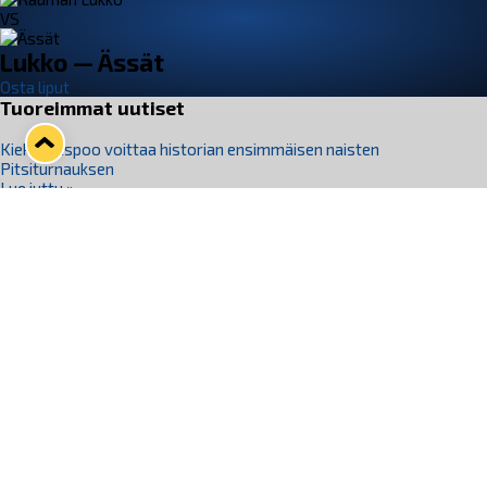
VS
Lukko — Ässät
Osta liput
Tuoreimmat uutiset
Kiekko-Espoo voittaa historian ensimmäisen naisten
Pitsiturnauksen
Lue juttu »
Pitsiturnauksen päiväliput on loppuunmyyty – Pitsitunnelmaan
pääset myös Marina Vistan terassilla
Lue juttu »
Lukko ja pirkanmaalainen vaatevalmistaja Nousu yhteistyöhön
Lue juttu »
Aapo Vanninen Nuorten Leijonien mukana
Lue juttu »
Rauman Lukko Oy on ostanut Marina Vista Oy:n liiketoiminnan
Raumalta
Lue juttu »