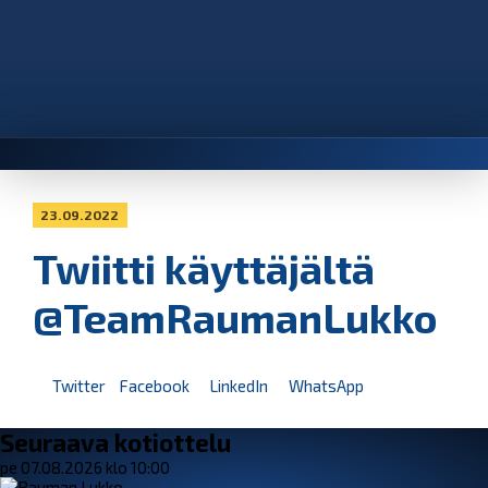
23.09.2022
Twiitti käyttäjältä
@TeamRaumanLukko
Twitter
Facebook
LinkedIn
WhatsApp
Seuraava kotiottelu
pe 07.08.2026 klo 10:00