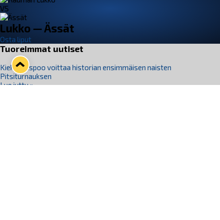
VS
Lukko — Ässät
Osta liput
Tuoreimmat uutiset
Kiekko-Espoo voittaa historian ensimmäisen naisten
Pitsiturnauksen
Lue juttu »
Pitsiturnauksen päiväliput on loppuunmyyty – Pitsitunnelmaan
pääset myös Marina Vistan terassilla
Lue juttu »
Lukko ja pirkanmaalainen vaatevalmistaja Nousu yhteistyöhön
Lue juttu »
Aapo Vanninen Nuorten Leijonien mukana
Lue juttu »
Rauman Lukko Oy on ostanut Marina Vista Oy:n liiketoiminnan
Raumalta
Lue juttu »