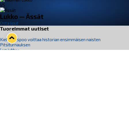
VS
Lukko — Ässät
Osta liput
Tuoreimmat uutiset
Kiekko-Espoo voittaa historian ensimmäisen naisten
Pitsiturnauksen
Lue juttu »
Pitsiturnauksen päiväliput on loppuunmyyty – Pitsitunnelmaan
pääset myös Marina Vistan terassilla
Lue juttu »
Lukko ja pirkanmaalainen vaatevalmistaja Nousu yhteistyöhön
Lue juttu »
Aapo Vanninen Nuorten Leijonien mukana
Lue juttu »
Rauman Lukko Oy on ostanut Marina Vista Oy:n liiketoiminnan
Raumalta
Lue juttu »