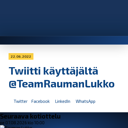
22.06.2022
Twiitti käyttäjältä
@TeamRaumanLukko
Twitter
Facebook
LinkedIn
WhatsApp
Seuraava kotiottelu
pe 07.08.2026 klo 10:00