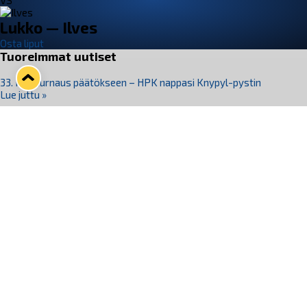
VS
Lukko — Ilves
Osta liput
Tuoreimmat uutiset
33. Pitsiturnaus päätökseen – HPK nappasi Knypyl-pystin
Lue juttu »
Otteluliput juhlakaudelle 26–27 nyt myynnissä!
Lue juttu »
Kiekko-Espoo voittaa historian ensimmäisen naisten
Pitsiturnauksen
Lue juttu »
Pitsiturnauksen päiväliput on loppuunmyyty – Pitsitunnelmaan
pääset myös Marina Vistan terassilla
Lue juttu »
Lukko ja pirkanmaalainen vaatevalmistaja Nousu yhteistyöhön
Lue juttu »
Seuraa Lukkoa somessa