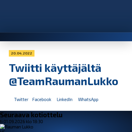
20.04.2022
Twiitti käyttäjältä
@TeamRaumanLukko
Twitter
Facebook
LinkedIn
WhatsApp
Seuraava kotiottelu
ti 01.09.2026 klo 18:30