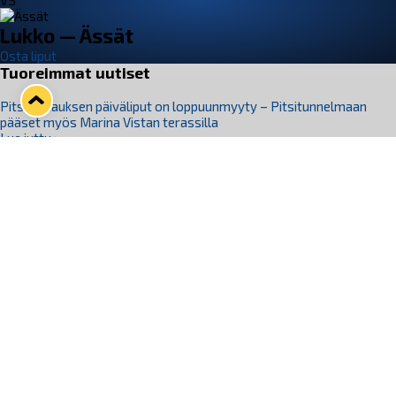
VS
Lukko — Ässät
Osta liput
Tuoreimmat uutiset
Pitsiturnauksen päiväliput on loppuunmyyty – Pitsitunnelmaan
pääset myös Marina Vistan terassilla
Lue juttu »
Lukko ja pirkanmaalainen vaatevalmistaja Nousu yhteistyöhön
Lue juttu »
Aapo Vanninen Nuorten Leijonien mukana
Lue juttu »
Rauman Lukko Oy on ostanut Marina Vista Oy:n liiketoiminnan
Raumalta
Lue juttu »
Varausviikonloppu oli kiireinen Jakub Florisille
Lue juttu »
Seuraa Lukkoa somessa