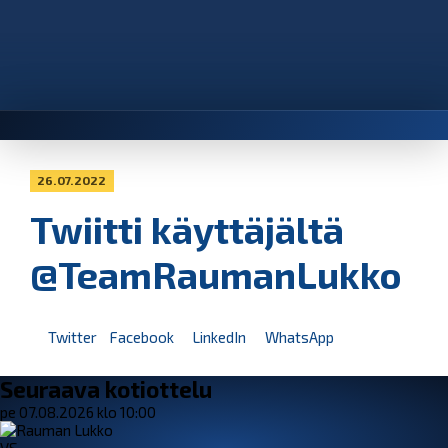
26.07.2022
Twiitti käyttäjältä
@TeamRaumanLukko
Twitter
Facebook
LinkedIn
WhatsApp
Seuraava kotiottelu
pe 07.08.2026 klo 10:00