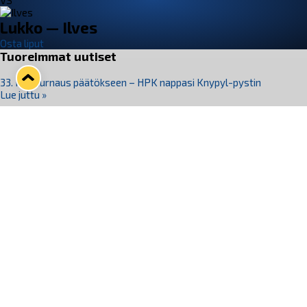
VS
Lukko — Ilves
Osta liput
Tuoreimmat uutiset
33. Pitsiturnaus päätökseen – HPK nappasi Knypyl-pystin
Lue juttu »
Otteluliput juhlakaudelle 26–27 nyt myynnissä!
Lue juttu »
Kiekko-Espoo voittaa historian ensimmäisen naisten
Pitsiturnauksen
Lue juttu »
Pitsiturnauksen päiväliput on loppuunmyyty – Pitsitunnelmaan
pääset myös Marina Vistan terassilla
Lue juttu »
Lukko ja pirkanmaalainen vaatevalmistaja Nousu yhteistyöhön
Lue juttu »
Seuraa Lukkoa somessa