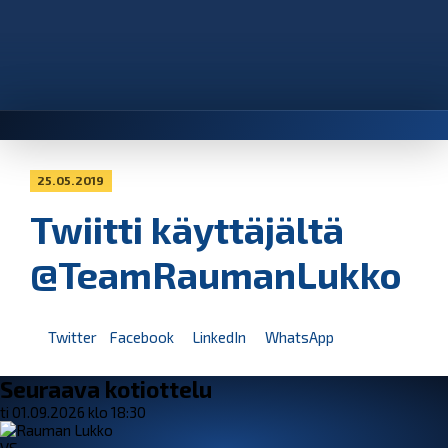
25.05.2019
Twiitti käyttäjältä
@TeamRaumanLukko
Twitter
Facebook
LinkedIn
WhatsApp
Seuraava kotiottelu
ti 01.09.2026 klo 18:30