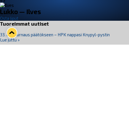
VS
Lukko — Ilves
Osta liput
Tuoreimmat uutiset
33. Pitsiturnaus päätökseen – HPK nappasi Knypyl-pystin
Lue juttu »
Otteluliput juhlakaudelle 26–27 nyt myynnissä!
Lue juttu »
Kiekko-Espoo voittaa historian ensimmäisen naisten
Pitsiturnauksen
Lue juttu »
Pitsiturnauksen päiväliput on loppuunmyyty – Pitsitunnelmaan
pääset myös Marina Vistan terassilla
Lue juttu »
Lukko ja pirkanmaalainen vaatevalmistaja Nousu yhteistyöhön
Lue juttu »
Seuraa Lukkoa somessa