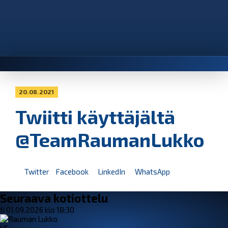
20.08.2021
Twiitti käyttäjältä
@TeamRaumanLukko
Twitter
Facebook
LinkedIn
WhatsApp
Seuraava kotiottelu
ti 01.09.2026 klo 18:30