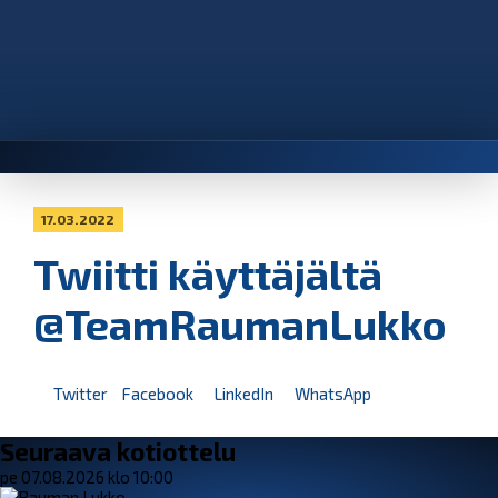
17.03.2022
Twiitti käyttäjältä
@TeamRaumanLukko
Twitter
Facebook
LinkedIn
WhatsApp
Seuraava kotiottelu
pe 07.08.2026 klo 10:00