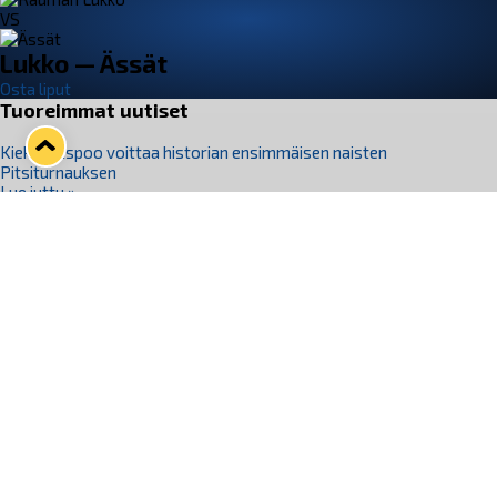
VS
Lukko — Ässät
Osta liput
Tuoreimmat uutiset
Kiekko-Espoo voittaa historian ensimmäisen naisten
Pitsiturnauksen
Lue juttu »
Pitsiturnauksen päiväliput on loppuunmyyty – Pitsitunnelmaan
pääset myös Marina Vistan terassilla
Lue juttu »
Lukko ja pirkanmaalainen vaatevalmistaja Nousu yhteistyöhön
Lue juttu »
Aapo Vanninen Nuorten Leijonien mukana
Lue juttu »
Rauman Lukko Oy on ostanut Marina Vista Oy:n liiketoiminnan
Raumalta
Lue juttu »