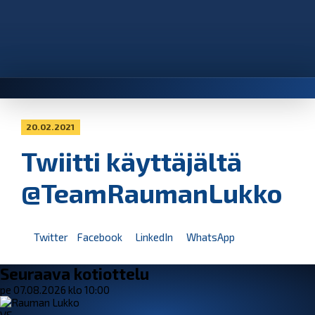
20.02.2021
Twiitti käyttäjältä
@TeamRaumanLukko
Twitter
Facebook
LinkedIn
WhatsApp
Seuraava kotiottelu
pe 07.08.2026 klo 10:00