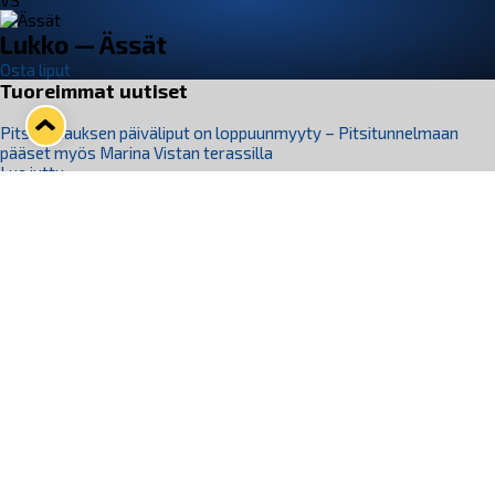
VS
Lukko — Ässät
Osta liput
Tuoreimmat uutiset
Pitsiturnauksen päiväliput on loppuunmyyty – Pitsitunnelmaan
pääset myös Marina Vistan terassilla
Lue juttu »
Lukko ja pirkanmaalainen vaatevalmistaja Nousu yhteistyöhön
Lue juttu »
Aapo Vanninen Nuorten Leijonien mukana
Lue juttu »
Rauman Lukko Oy on ostanut Marina Vista Oy:n liiketoiminnan
Raumalta
Lue juttu »
Varausviikonloppu oli kiireinen Jakub Florisille
Lue juttu »
Seuraa Lukkoa somessa