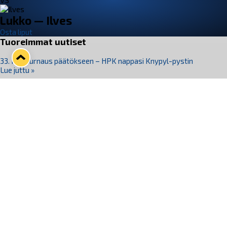
VS
Lukko — Ilves
Osta liput
Tuoreimmat uutiset
33. Pitsiturnaus päätökseen – HPK nappasi Knypyl-pystin
Lue juttu »
Otteluliput juhlakaudelle 26–27 nyt myynnissä!
Lue juttu »
Kiekko-Espoo voittaa historian ensimmäisen naisten
Pitsiturnauksen
Lue juttu »
Pitsiturnauksen päiväliput on loppuunmyyty – Pitsitunnelmaan
pääset myös Marina Vistan terassilla
Lue juttu »
Lukko ja pirkanmaalainen vaatevalmistaja Nousu yhteistyöhön
Lue juttu »
Seuraa Lukkoa somessa