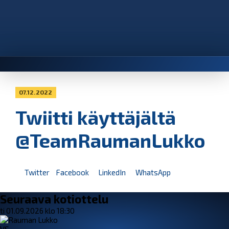
07.12.2022
Twiitti käyttäjältä
@TeamRaumanLukko
Twitter
Facebook
LinkedIn
WhatsApp
Seuraava kotiottelu
ti 01.09.2026 klo 18:30