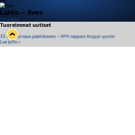
VS
Lukko — Ilves
Osta liput
Tuoreimmat uutiset
33. Pitsiturnaus päätökseen – HPK nappasi Knypyl-pystin
Lue juttu »
Otteluliput juhlakaudelle 26–27 nyt myynnissä!
Lue juttu »
Kiekko-Espoo voittaa historian ensimmäisen naisten
Pitsiturnauksen
Lue juttu »
Pitsiturnauksen päiväliput on loppuunmyyty – Pitsitunnelmaan
pääset myös Marina Vistan terassilla
Lue juttu »
Lukko ja pirkanmaalainen vaatevalmistaja Nousu yhteistyöhön
Lue juttu »
Seuraa Lukkoa somessa