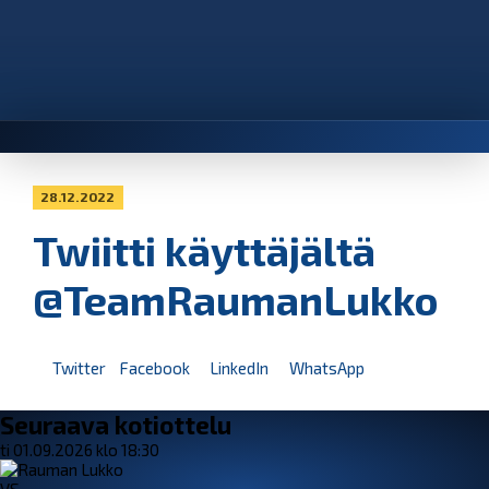
28.12.2022
Twiitti käyttäjältä
@TeamRaumanLukko
Twitter
Facebook
LinkedIn
WhatsApp
Seuraava kotiottelu
ti 01.09.2026 klo 18:30