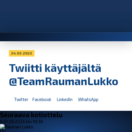
24.03.2022
Twiitti käyttäjältä
@TeamRaumanLukko
Twitter
Facebook
LinkedIn
WhatsApp
Seuraava kotiottelu
ti 01.09.2026 klo 18:30