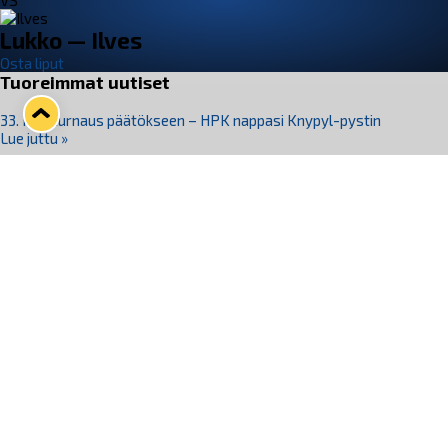
VS
Lukko — Ilves
Osta liput
Tuoreimmat uutiset
33. Pitsiturnaus päätökseen – HPK nappasi Knypyl-pystin
Lue juttu »
Otteluliput juhlakaudelle 26–27 nyt myynnissä!
Lue juttu »
Kiekko-Espoo voittaa historian ensimmäisen naisten
Pitsiturnauksen
Lue juttu »
Pitsiturnauksen päiväliput on loppuunmyyty – Pitsitunnelmaan
pääset myös Marina Vistan terassilla
Lue juttu »
Lukko ja pirkanmaalainen vaatevalmistaja Nousu yhteistyöhön
Lue juttu »
Seuraa Lukkoa somessa