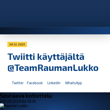
30.12.2021
Twiitti käyttäjältä
@TeamRaumanLukko
Twitter
Facebook
LinkedIn
WhatsApp
Seuraava kotiottelu
ti 01.09.2026 klo 18:30