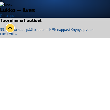
VS
Lukko — Ilves
Osta liput
Tuoreimmat uutiset
33. Pitsiturnaus päätökseen – HPK nappasi Knypyl-pystin
Lue juttu »
Otteluliput juhlakaudelle 26–27 nyt myynnissä!
Lue juttu »
Kiekko-Espoo voittaa historian ensimmäisen naisten
Pitsiturnauksen
Lue juttu »
Pitsiturnauksen päiväliput on loppuunmyyty – Pitsitunnelmaan
pääset myös Marina Vistan terassilla
Lue juttu »
Lukko ja pirkanmaalainen vaatevalmistaja Nousu yhteistyöhön
Lue juttu »
Seuraa Lukkoa somessa