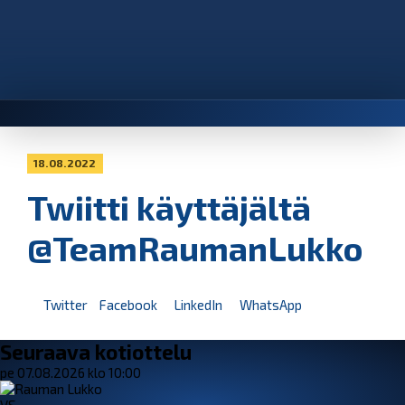
18.08.2022
Twiitti käyttäjältä
@TeamRaumanLukko
Twitter
Facebook
LinkedIn
WhatsApp
Seuraava kotiottelu
pe 07.08.2026 klo 10:00