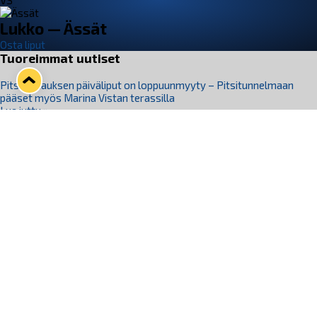
VS
Lukko — Ässät
Osta liput
Tuoreimmat uutiset
Pitsiturnauksen päiväliput on loppuunmyyty – Pitsitunnelmaan
pääset myös Marina Vistan terassilla
Lue juttu »
Lukko ja pirkanmaalainen vaatevalmistaja Nousu yhteistyöhön
Lue juttu »
Aapo Vanninen Nuorten Leijonien mukana
Lue juttu »
Rauman Lukko Oy on ostanut Marina Vista Oy:n liiketoiminnan
Raumalta
Lue juttu »
Varausviikonloppu oli kiireinen Jakub Florisille
Lue juttu »
Seuraa Lukkoa somessa