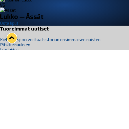
VS
Lukko — Ässät
Osta liput
Tuoreimmat uutiset
Kiekko-Espoo voittaa historian ensimmäisen naisten
Pitsiturnauksen
Lue juttu »
Pitsiturnauksen päiväliput on loppuunmyyty – Pitsitunnelmaan
pääset myös Marina Vistan terassilla
Lue juttu »
Lukko ja pirkanmaalainen vaatevalmistaja Nousu yhteistyöhön
Lue juttu »
Aapo Vanninen Nuorten Leijonien mukana
Lue juttu »
Rauman Lukko Oy on ostanut Marina Vista Oy:n liiketoiminnan
Raumalta
Lue juttu »