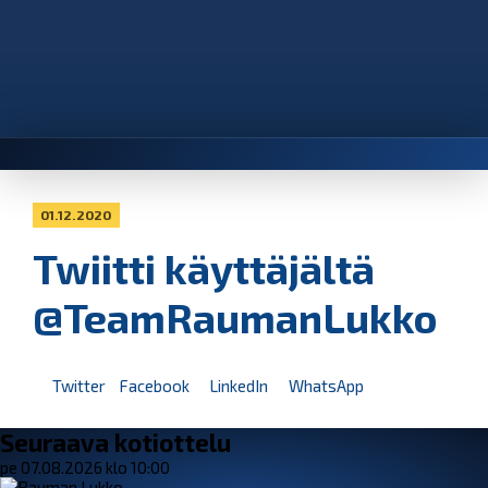
01.12.2020
Twiitti käyttäjältä
@TeamRaumanLukko
Twitter
Facebook
LinkedIn
WhatsApp
Seuraava kotiottelu
pe 07.08.2026 klo 10:00