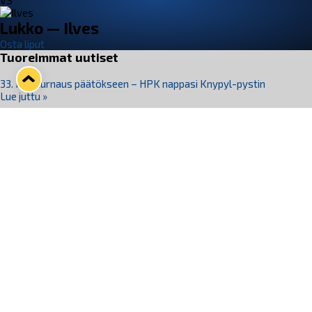
VS
Lukko — Ilves
Osta liput
Tuoreimmat uutiset
33. Pitsiturnaus päätökseen – HPK nappasi Knypyl-pystin
Lue juttu »
Otteluliput juhlakaudelle 26–27 nyt myynnissä!
Lue juttu »
Kiekko-Espoo voittaa historian ensimmäisen naisten
Pitsiturnauksen
Lue juttu »
Pitsiturnauksen päiväliput on loppuunmyyty – Pitsitunnelmaan
pääset myös Marina Vistan terassilla
Lue juttu »
Lukko ja pirkanmaalainen vaatevalmistaja Nousu yhteistyöhön
Lue juttu »
Seuraa Lukkoa somessa