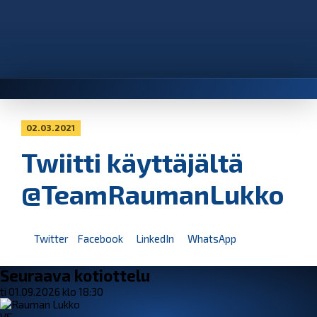
02.03.2021
Twiitti käyttäjältä
@TeamRaumanLukko
Twitter
Facebook
LinkedIn
WhatsApp
Seuraava kotiottelu
ti 01.09.2026 klo 18:30