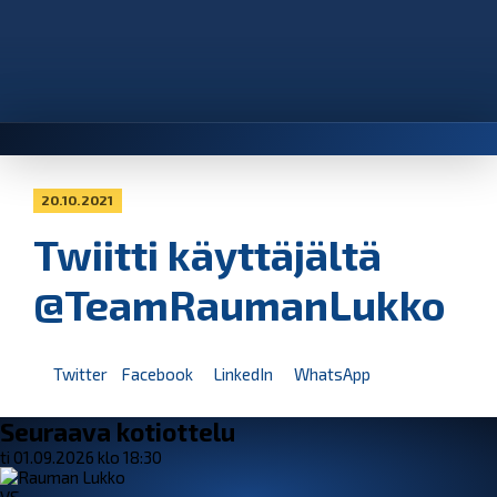
20.10.2021
Twiitti käyttäjältä
@TeamRaumanLukko
Twitter
Facebook
LinkedIn
WhatsApp
Seuraava kotiottelu
ti 01.09.2026 klo 18:30