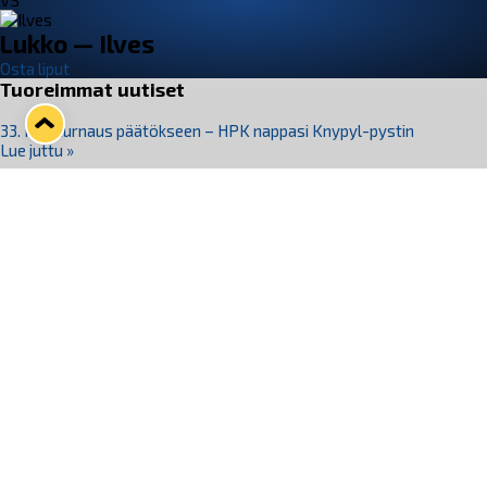
VS
Lukko — Ilves
Osta liput
Tuoreimmat uutiset
33. Pitsiturnaus päätökseen – HPK nappasi Knypyl-pystin
Lue juttu »
Otteluliput juhlakaudelle 26–27 nyt myynnissä!
Lue juttu »
Kiekko-Espoo voittaa historian ensimmäisen naisten
Pitsiturnauksen
Lue juttu »
Pitsiturnauksen päiväliput on loppuunmyyty – Pitsitunnelmaan
pääset myös Marina Vistan terassilla
Lue juttu »
Lukko ja pirkanmaalainen vaatevalmistaja Nousu yhteistyöhön
Lue juttu »
Seuraa Lukkoa somessa