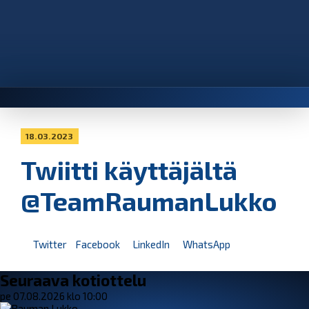
18.03.2023
Twiitti käyttäjältä
@TeamRaumanLukko
Twitter
Facebook
LinkedIn
WhatsApp
Seuraava kotiottelu
pe 07.08.2026 klo 10:00