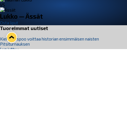
VS
Lukko — Ässät
Osta liput
Tuoreimmat uutiset
Kiekko-Espoo voittaa historian ensimmäisen naisten
Pitsiturnauksen
Lue juttu »
Pitsiturnauksen päiväliput on loppuunmyyty – Pitsitunnelmaan
pääset myös Marina Vistan terassilla
Lue juttu »
Lukko ja pirkanmaalainen vaatevalmistaja Nousu yhteistyöhön
Lue juttu »
Aapo Vanninen Nuorten Leijonien mukana
Lue juttu »
Rauman Lukko Oy on ostanut Marina Vista Oy:n liiketoiminnan
Raumalta
Lue juttu »