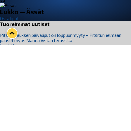
VS
Lukko — Ässät
Osta liput
Tuoreimmat uutiset
Pitsiturnauksen päiväliput on loppuunmyyty – Pitsitunnelmaan
pääset myös Marina Vistan terassilla
Lue juttu »
Lukko ja pirkanmaalainen vaatevalmistaja Nousu yhteistyöhön
Lue juttu »
Aapo Vanninen Nuorten Leijonien mukana
Lue juttu »
Rauman Lukko Oy on ostanut Marina Vista Oy:n liiketoiminnan
Raumalta
Lue juttu »
Varausviikonloppu oli kiireinen Jakub Florisille
Lue juttu »
Seuraa Lukkoa somessa