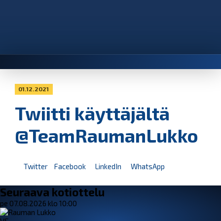
01.12.2021
Twiitti käyttäjältä
@TeamRaumanLukko
Twitter
Facebook
LinkedIn
WhatsApp
Seuraava kotiottelu
pe 07.08.2026 klo 10:00