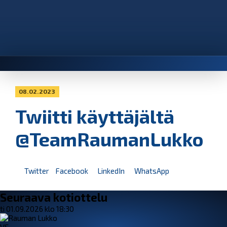
08.02.2023
Twiitti käyttäjältä
@TeamRaumanLukko
Twitter
Facebook
LinkedIn
WhatsApp
Seuraava kotiottelu
ti 01.09.2026 klo 18:30