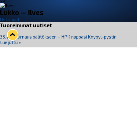
VS
Lukko — Ilves
Osta liput
Tuoreimmat uutiset
33. Pitsiturnaus päätökseen – HPK nappasi Knypyl-pystin
Lue juttu »
Otteluliput juhlakaudelle 26–27 nyt myynnissä!
Lue juttu »
Kiekko-Espoo voittaa historian ensimmäisen naisten
Pitsiturnauksen
Lue juttu »
Pitsiturnauksen päiväliput on loppuunmyyty – Pitsitunnelmaan
pääset myös Marina Vistan terassilla
Lue juttu »
Lukko ja pirkanmaalainen vaatevalmistaja Nousu yhteistyöhön
Lue juttu »
Seuraa Lukkoa somessa