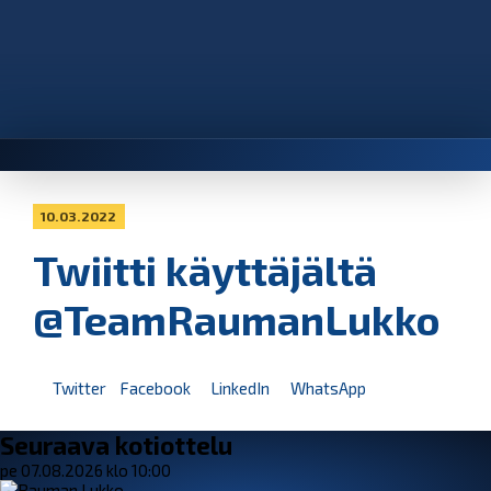
10.03.2022
Twiitti käyttäjältä
@TeamRaumanLukko
Twitter
Facebook
LinkedIn
WhatsApp
Seuraava kotiottelu
pe 07.08.2026 klo 10:00