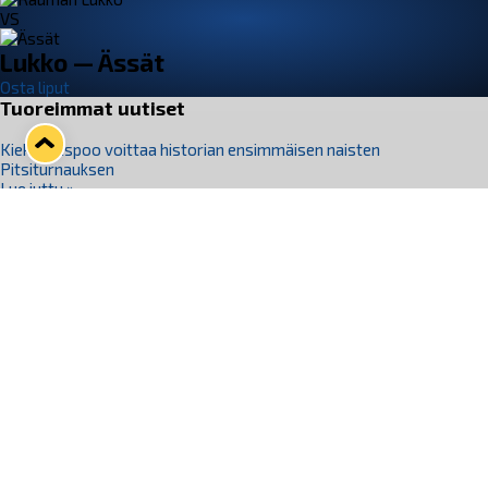
VS
Lukko — Ässät
Osta liput
Tuoreimmat uutiset
Kiekko-Espoo voittaa historian ensimmäisen naisten
Pitsiturnauksen
Lue juttu »
Pitsiturnauksen päiväliput on loppuunmyyty – Pitsitunnelmaan
pääset myös Marina Vistan terassilla
Lue juttu »
Lukko ja pirkanmaalainen vaatevalmistaja Nousu yhteistyöhön
Lue juttu »
Aapo Vanninen Nuorten Leijonien mukana
Lue juttu »
Rauman Lukko Oy on ostanut Marina Vista Oy:n liiketoiminnan
Raumalta
Lue juttu »