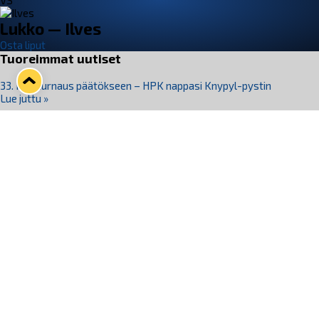
VS
Lukko — Ilves
Osta liput
Tuoreimmat uutiset
33. Pitsiturnaus päätökseen – HPK nappasi Knypyl-pystin
Lue juttu »
Otteluliput juhlakaudelle 26–27 nyt myynnissä!
Lue juttu »
Kiekko-Espoo voittaa historian ensimmäisen naisten
Pitsiturnauksen
Lue juttu »
Pitsiturnauksen päiväliput on loppuunmyyty – Pitsitunnelmaan
pääset myös Marina Vistan terassilla
Lue juttu »
Lukko ja pirkanmaalainen vaatevalmistaja Nousu yhteistyöhön
Lue juttu »
Seuraa Lukkoa somessa