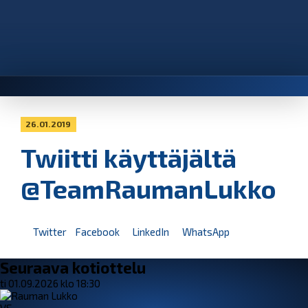
26.01.2019
Twiitti käyttäjältä
@TeamRaumanLukko
Twitter
Facebook
LinkedIn
WhatsApp
Seuraava kotiottelu
ti 01.09.2026 klo 18:30