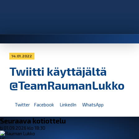
14.01.2022
Twiitti käyttäjältä
@TeamRaumanLukko
Twitter
Facebook
LinkedIn
WhatsApp
Seuraava kotiottelu
ti 01.09.2026 klo 18:30