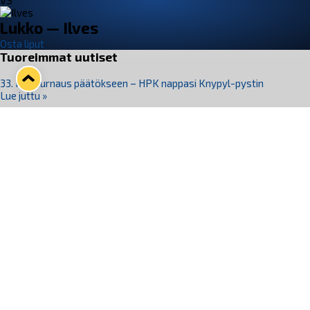
VS
Lukko — Ilves
Osta liput
Tuoreimmat uutiset
33. Pitsiturnaus päätökseen – HPK nappasi Knypyl-pystin
Lue juttu »
Otteluliput juhlakaudelle 26–27 nyt myynnissä!
Lue juttu »
Kiekko-Espoo voittaa historian ensimmäisen naisten
Pitsiturnauksen
Lue juttu »
Pitsiturnauksen päiväliput on loppuunmyyty – Pitsitunnelmaan
pääset myös Marina Vistan terassilla
Lue juttu »
Lukko ja pirkanmaalainen vaatevalmistaja Nousu yhteistyöhön
Lue juttu »
Seuraa Lukkoa somessa