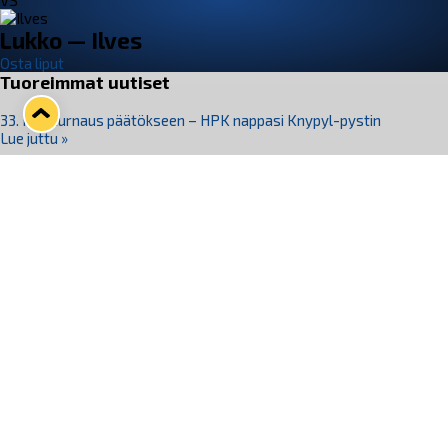
VS
Lukko — Ilves
Osta liput
Tuoreimmat uutiset
33. Pitsiturnaus päätökseen – HPK nappasi Knypyl-pystin
Lue juttu »
Otteluliput juhlakaudelle 26–27 nyt myynnissä!
Lue juttu »
Kiekko-Espoo voittaa historian ensimmäisen naisten
Pitsiturnauksen
Lue juttu »
Pitsiturnauksen päiväliput on loppuunmyyty – Pitsitunnelmaan
pääset myös Marina Vistan terassilla
Lue juttu »
Lukko ja pirkanmaalainen vaatevalmistaja Nousu yhteistyöhön
Lue juttu »
Seuraa Lukkoa somessa