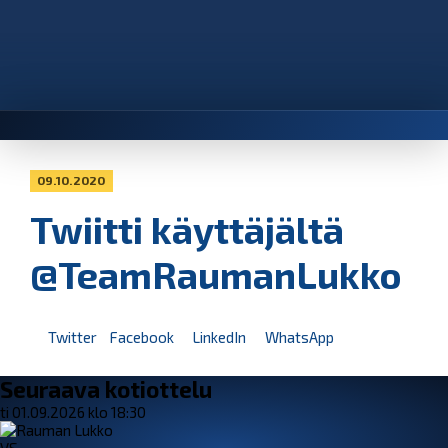
09.10.2020
Twiitti käyttäjältä
@TeamRaumanLukko
Twitter
Facebook
LinkedIn
WhatsApp
Seuraava kotiottelu
ti 01.09.2026 klo 18:30