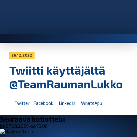
26.12.2022
Twiitti käyttäjältä
@TeamRaumanLukko
Twitter
Facebook
LinkedIn
WhatsApp
Seuraava kotiottelu
pe 07.08.2026 klo 10:00