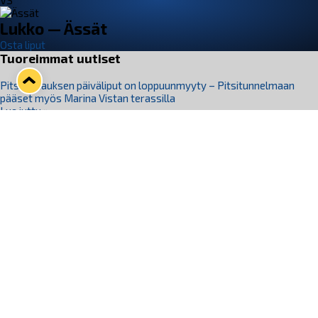
VS
Lukko — Ässät
Osta liput
Tuoreimmat uutiset
Pitsiturnauksen päiväliput on loppuunmyyty – Pitsitunnelmaan
pääset myös Marina Vistan terassilla
Lue juttu »
Lukko ja pirkanmaalainen vaatevalmistaja Nousu yhteistyöhön
Lue juttu »
Aapo Vanninen Nuorten Leijonien mukana
Lue juttu »
Rauman Lukko Oy on ostanut Marina Vista Oy:n liiketoiminnan
Raumalta
Lue juttu »
Varausviikonloppu oli kiireinen Jakub Florisille
Lue juttu »
Seuraa Lukkoa somessa