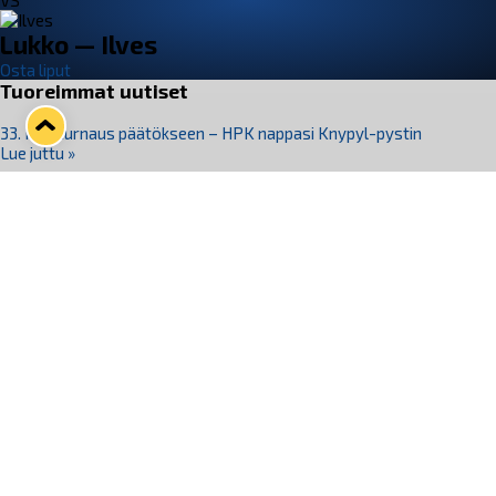
VS
Lukko — Ilves
Osta liput
Tuoreimmat uutiset
33. Pitsiturnaus päätökseen – HPK nappasi Knypyl-pystin
Lue juttu »
Otteluliput juhlakaudelle 26–27 nyt myynnissä!
Lue juttu »
Kiekko-Espoo voittaa historian ensimmäisen naisten
Pitsiturnauksen
Lue juttu »
Pitsiturnauksen päiväliput on loppuunmyyty – Pitsitunnelmaan
pääset myös Marina Vistan terassilla
Lue juttu »
Lukko ja pirkanmaalainen vaatevalmistaja Nousu yhteistyöhön
Lue juttu »
Seuraa Lukkoa somessa