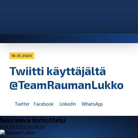
18.01.2020
Twiitti käyttäjältä
@TeamRaumanLukko
Twitter
Facebook
LinkedIn
WhatsApp
Seuraava kotiottelu
ti 01.09.2026 klo 18:30