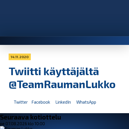
14.11.2020
Twiitti käyttäjältä
@TeamRaumanLukko
Twitter
Facebook
LinkedIn
WhatsApp
Seuraava kotiottelu
pe 07.08.2026 klo 10:00