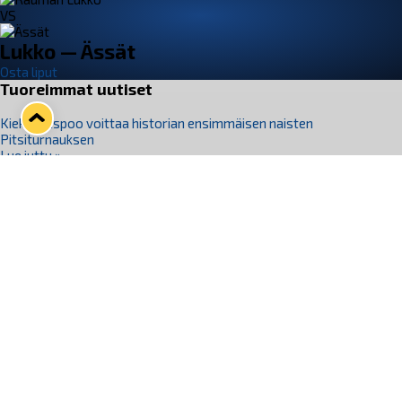
VS
Lukko — Ässät
Osta liput
Tuoreimmat uutiset
Kiekko-Espoo voittaa historian ensimmäisen naisten
Pitsiturnauksen
Lue juttu »
Pitsiturnauksen päiväliput on loppuunmyyty – Pitsitunnelmaan
pääset myös Marina Vistan terassilla
Lue juttu »
Lukko ja pirkanmaalainen vaatevalmistaja Nousu yhteistyöhön
Lue juttu »
Aapo Vanninen Nuorten Leijonien mukana
Lue juttu »
Rauman Lukko Oy on ostanut Marina Vista Oy:n liiketoiminnan
Raumalta
Lue juttu »