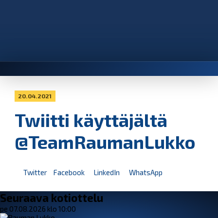
20.04.2021
Twiitti käyttäjältä
@TeamRaumanLukko
Twitter
Facebook
LinkedIn
WhatsApp
Seuraava kotiottelu
pe 07.08.2026 klo 10:00