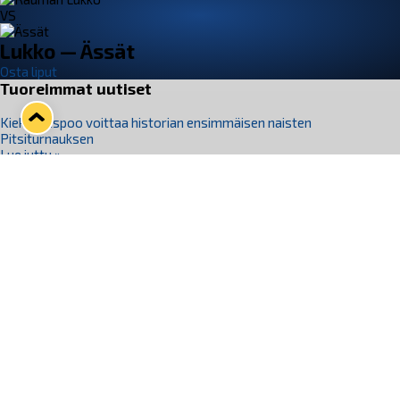
VS
Lukko — Ässät
Osta liput
Tuoreimmat uutiset
Kiekko-Espoo voittaa historian ensimmäisen naisten
Pitsiturnauksen
Lue juttu »
Pitsiturnauksen päiväliput on loppuunmyyty – Pitsitunnelmaan
pääset myös Marina Vistan terassilla
Lue juttu »
Lukko ja pirkanmaalainen vaatevalmistaja Nousu yhteistyöhön
Lue juttu »
Aapo Vanninen Nuorten Leijonien mukana
Lue juttu »
Rauman Lukko Oy on ostanut Marina Vista Oy:n liiketoiminnan
Raumalta
Lue juttu »