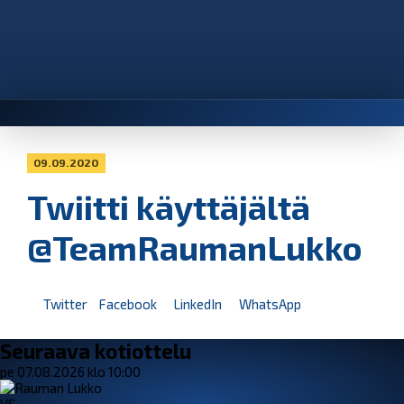
09.09.2020
Twiitti käyttäjältä
@TeamRaumanLukko
Twitter
Facebook
LinkedIn
WhatsApp
Seuraava kotiottelu
pe 07.08.2026 klo 10:00