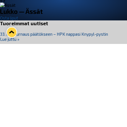
VS
Lukko — Ässät
Osta liput
Tuoreimmat uutiset
33. Pitsiturnaus päätökseen – HPK nappasi Knypyl-pystin
Lue juttu »
Otteluliput juhlakaudelle 26–27 nyt myynnissä!
Lue juttu »
Kiekko-Espoo voittaa historian ensimmäisen naisten
Pitsiturnauksen
Lue juttu »
Pitsiturnauksen päiväliput on loppuunmyyty – Pitsitunnelmaan
pääset myös Marina Vistan terassilla
Lue juttu »
Lukko ja pirkanmaalainen vaatevalmistaja Nousu yhteistyöhön
Lue juttu »
Seuraa Lukkoa somessa