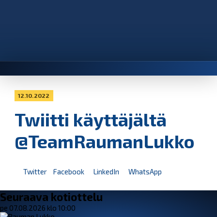
12.10.2022
Twiitti käyttäjältä
@TeamRaumanLukko
Twitter
Facebook
LinkedIn
WhatsApp
Seuraava kotiottelu
pe 07.08.2026 klo 10:00