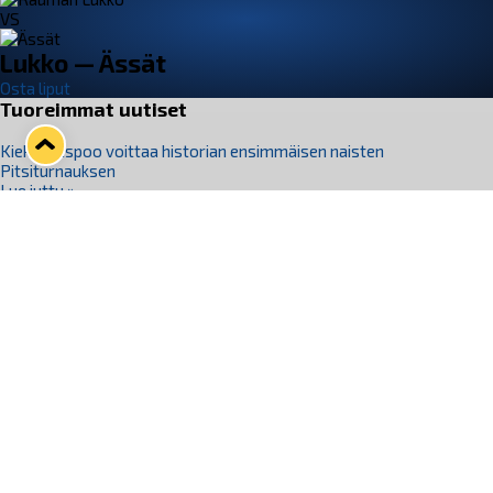
VS
Lukko — Ässät
Osta liput
Tuoreimmat uutiset
Kiekko-Espoo voittaa historian ensimmäisen naisten
Pitsiturnauksen
Lue juttu »
Pitsiturnauksen päiväliput on loppuunmyyty – Pitsitunnelmaan
pääset myös Marina Vistan terassilla
Lue juttu »
Lukko ja pirkanmaalainen vaatevalmistaja Nousu yhteistyöhön
Lue juttu »
Aapo Vanninen Nuorten Leijonien mukana
Lue juttu »
Rauman Lukko Oy on ostanut Marina Vista Oy:n liiketoiminnan
Raumalta
Lue juttu »