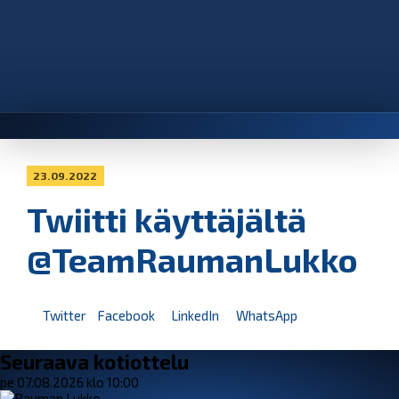
23.09.2022
Twiitti käyttäjältä
@TeamRaumanLukko
Twitter
Facebook
LinkedIn
WhatsApp
Seuraava kotiottelu
pe 07.08.2026 klo 10:00