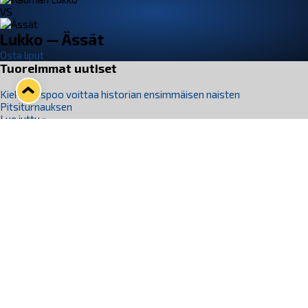
VS
Lukko — Ässät
Osta liput
Tuoreimmat uutiset
Kiekko-Espoo voittaa historian ensimmäisen naisten
Pitsiturnauksen
Lue juttu »
Pitsiturnauksen päiväliput on loppuunmyyty – Pitsitunnelmaan
pääset myös Marina Vistan terassilla
Lue juttu »
Lukko ja pirkanmaalainen vaatevalmistaja Nousu yhteistyöhön
Lue juttu »
Aapo Vanninen Nuorten Leijonien mukana
Lue juttu »
Rauman Lukko Oy on ostanut Marina Vista Oy:n liiketoiminnan
Raumalta
Lue juttu »